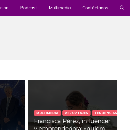
nión
Podcast
Multimedia
Contáctanos
MULTIMEDIA
REPORTAJES
TENDENCIAS
Francisca Pérez, influencer
y emprendedora: «quiero