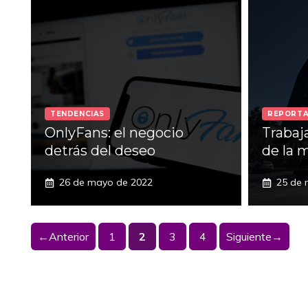
TENDENCIAS
REPORTA
OnlyFans: el negocio
Trabaj
detrás del deseo
de la 
26 de mayo de 2022
25 de 
Página
Página
Página
Página
←
Anterior
1
2
3
4
Siguiente
→