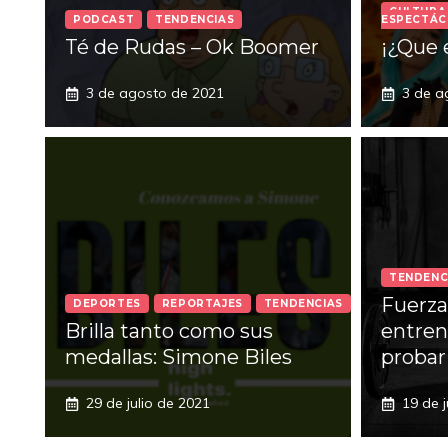
CULTURA
PODCAST
TENDENCIAS
ESPECTÁC
Té de Rudas – Ok Boomer
¡¿Que 
3 de agosto de 2021
3 de a
TENDENC
Fuerza
DEPORTES
REPORTAJES
TENDENCIAS
Brilla tanto como sus
entre
medallas: Simone Biles
probar
29 de julio de 2021
19 de j