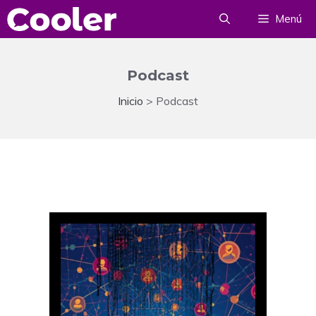
Saltar
Menú
al
contenido
Podcast
Inicio
>
Podcast