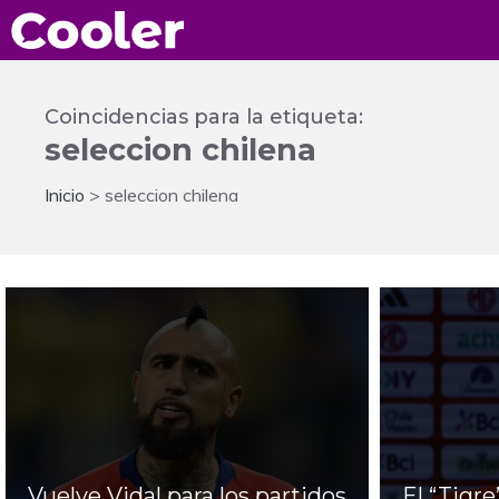
Saltar
al
contenido
Coincidencias para la etiqueta:
seleccion chilena
Inicio
>
seleccion chilena
Vuelve Vidal para los partidos
El “Tigre