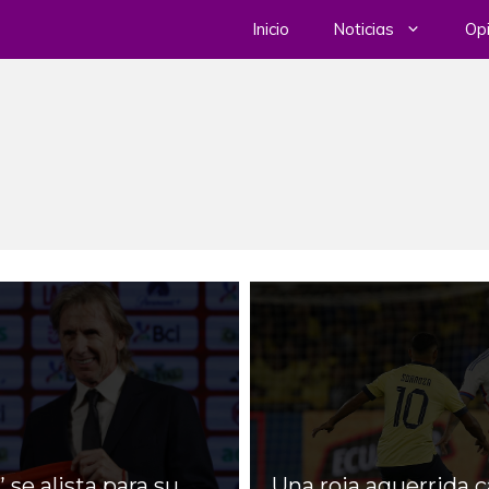
Inicio
Noticias
Opi
” se alista para su
Una roja aguerrida 