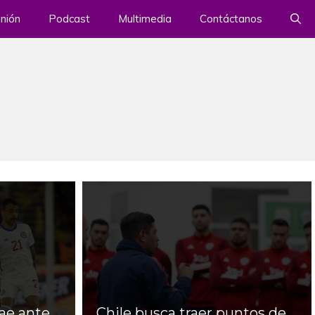
nión
Podcast
Multimedia
Contáctanos
cae ante
Chile busca traer puntos de