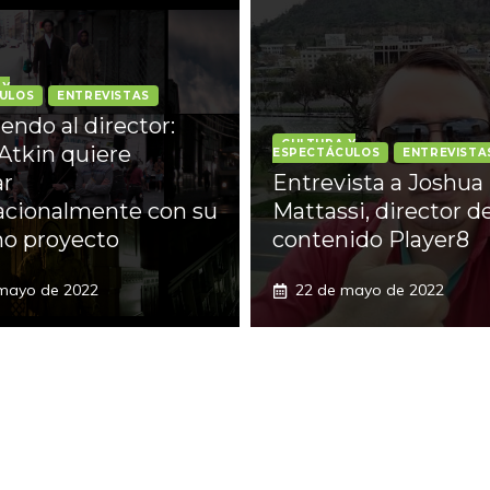
 Y
ULOS
ENTREVISTAS
endo al director:
CULTURA Y
 Atkin quiere
ESPECTÁCULOS
ENTREVISTA
ar
Entrevista a Joshua
acionalmente con su
Mattassi, director d
o proyecto
contenido Player8
mayo de 2022
22 de mayo de 2022