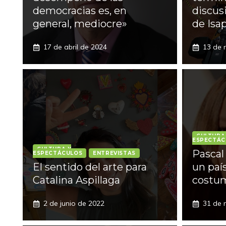
democracias es, en
discus
general, mediocre»
de Isa
17 de abril de 2024
13 de 
CULTURA
ESPECTÁC
CULTURA Y
Pascal
ESPECTÁCULOS
ENTREVISTAS
El sentido del arte para
un paí
Catalina Aspillaga
costum
2 de junio de 2022
31 de 