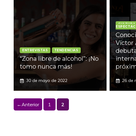
CULTURA
ESPECTÁC
Conoci
Víctor
debut
ENTREVISTAS
TENDENCIAS
“Zona libre de alcohol”: ¡No
intern
tomo nunca más!
próxim
30 de mayo de 2022
26 de 
Página
Página
←
Anterior
1
2