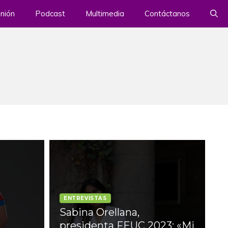
nión
Podcast
Multimedia
Contáctanos
ENTREVISTAS
Sabina Orellana,
presidenta FEUC 2023: «Mi