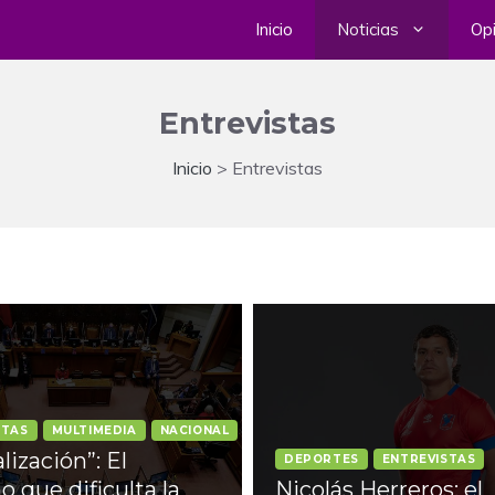
Inicio
Noticias
Opi
Entrevistas
Inicio
>
Entrevistas
STAS
MULTIMEDIA
NACIONAL
PODCAST
POLÍTICA
lización”: El
DEPORTES
ENTREVISTAS
o que dificulta la
Nicolás Herreros: el