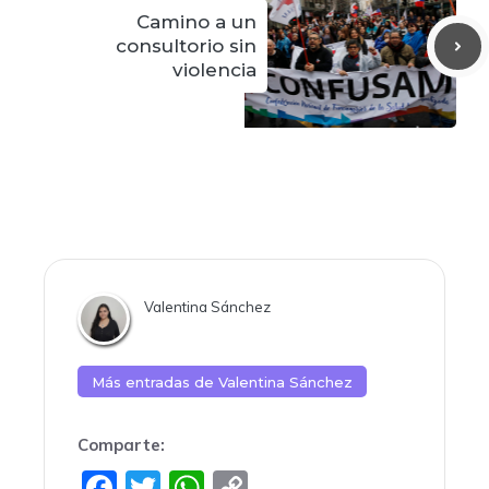
Camino a un
consultorio sin
violencia
Valentina Sánchez
Más entradas de
Valentina Sánchez
Comparte:
F
T
W
C