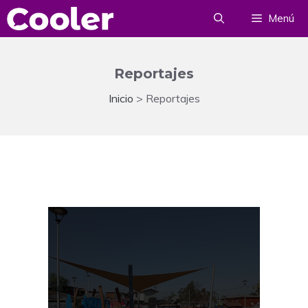
Saltar
Menú
al
contenido
Reportajes
Inicio
>
Reportajes