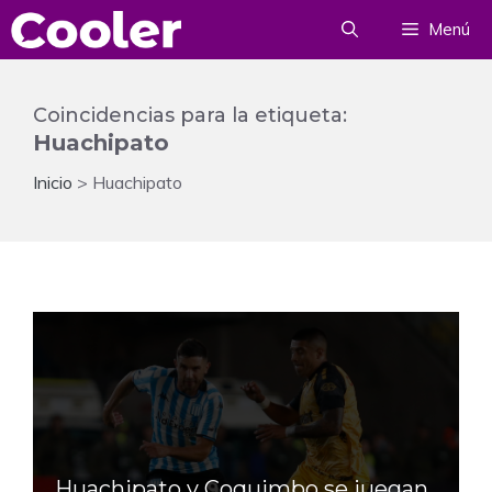
Saltar
Menú
al
contenido
Coincidencias para la etiqueta:
Huachipato
Inicio
>
Huachipato
Huachipato y Coquimbo se juegan