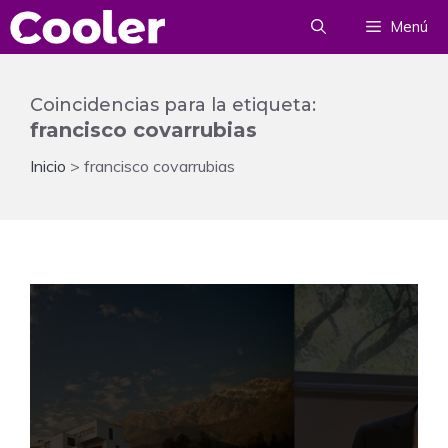
Saltar
Menú
al
contenido
Coincidencias para la etiqueta:
francisco covarrubias
Inicio
>
francisco covarrubias