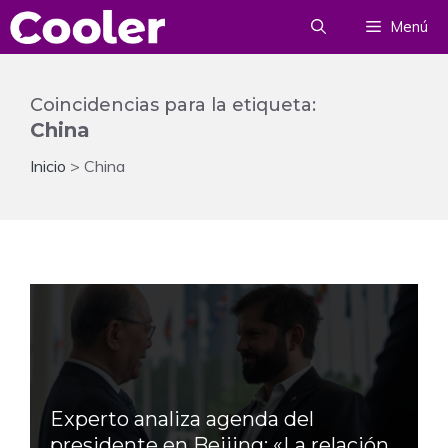
Saltar
Menú
al
contenido
Coincidencias para la etiqueta:
China
Inicio
>
China
Experto analiza agenda del
presidente en Beijing: «La relación