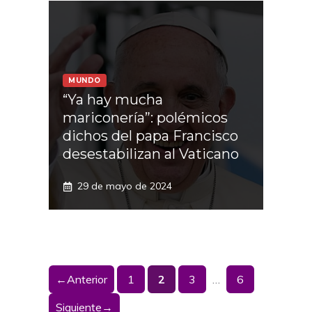
MUNDO
“Ya hay mucha
mariconería”: polémicos
dichos del papa Francisco
desestabilizan al Vaticano
29 de mayo de 2024
Página
Página
Página
Página
←
Anterior
1
2
3
…
6
Siguiente
→