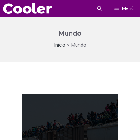
Saltar
Menú
al
contenido
Mundo
Inicio
>
Mundo