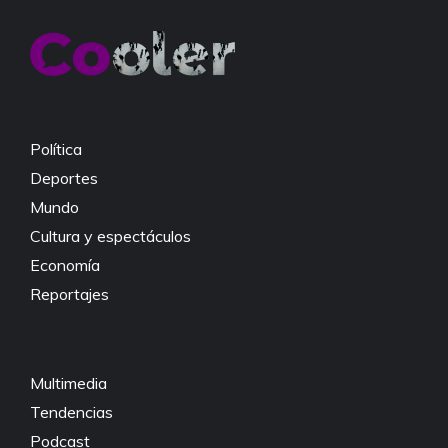
b
A
Li
o
p
n
o
p
k
k
Política
Deportes
Mundo
Cultura y espectáculos
Economía
Reportajes
Multimedia
Tendencias
Podcast