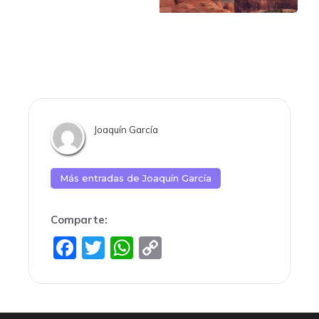
Joaquín García
Más entradas de
Joaquín García
Comparte:
F
T
W
C
a
w
h
o
c
itt
at
p
e
er
s
y