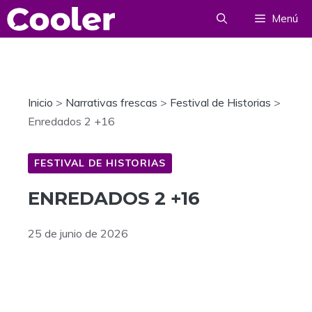
Saltar
Menú
al
contenido
Inicio
>
Narrativas frescas
>
Festival de Historias
>
Enredados 2 +16
FESTIVAL DE HISTORIAS
ENREDADOS 2 +16
25 de junio de 2026