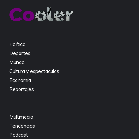
b
A
Li
o
p
n
o
p
k
k
Política
Deportes
Mundo
Cultura y espectáculos
Economía
Reportajes
Multimedia
Tendencias
Podcast