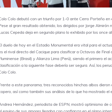
Colo Colo debutó con un triunfo por 1-0 ante Cerro Porteño en 
Pese al gran resultado obtenido, los dirigidos por Jorge Almirón 
Lucas Cepeda deja en segundo plano lo exhibido por los once al
El duelo de hoy en el Estadio Monumental era vital para el actu
es el rival directo del Cacique para clasificar a Octavos de Fina
Fluminense (Brasil) y Alianza Lima (Perú), siendo el primero el a
clasificación a la siguiente fase debería ser segura. Así, los p
Colo Colo.
Frente a este panorama, tres reconocidos hinchas albos dieron 
copero, así como también sus análisis de lo que ha mostrado el
Andrea Hernández, periodista de ESPN, mostró optimismo de cara
el equipo de sus amores llegaba con confianza en el plano inter