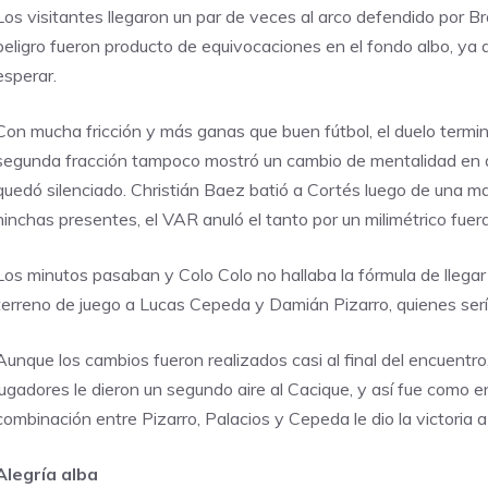
Los visitantes llegaron un par de veces al arco defendido por B
peligro fueron producto de equivocaciones en el fondo albo, ya 
esperar.
Con mucha fricción y más ganas que buen fútbol, el duelo termin
segunda fracción tampoco mostró un cambio de mentalidad en 
quedó silenciado. Christián Baez batió a Cortés luego de una ma
hinchas presentes, el VAR anuló el tanto por un milimétrico fuer
Los minutos pasaban y Colo Colo no hallaba la fórmula de llegar 
terreno de juego a Lucas Cepeda y Damián Pizarro, quienes sería
Aunque los cambios fueron realizados casi al final del encuentr
jugadores le dieron un segundo aire al Cacique, y así fue como 
combinación entre Pizarro, Palacios y Cepeda le dio la victoria a
Alegría alba