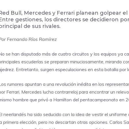
Red Bull, Mercedes y Ferrari planean golpear e
Entre gestiones, los directores se decidieron por
principal de sus rivales.
Por Fernando Ríos Ramírez
No se han disputado más de cuatro circuitos y los equipos ya ca
principales escuderías se preparan minuciosamente, mirando co
ajedrez. Entretanto, surgen especulaciones en esta batalla por 
Los rumores apuntan a una revolución inédita en los representa
por Ferrari, Mercedes lucha contrarreloj para encontrar un relevo 
mismo hombre que privó a Hamilton del pentacampeonato en 
El neerlandés ha sido seducido con la idea de vestir el uniform
la primera elección, pero no descartan otras opciones. Carlos S