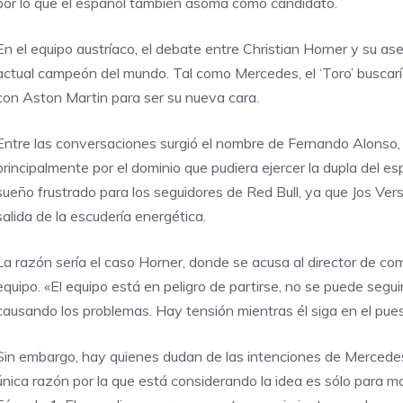
por lo que el español también asoma como candidato.
En el equipo austríaco, el debate entre Christian Horner y su as
actual campeón del mundo. Tal como Mercedes, el ‘Toro’ buscarí
con Aston Martin para ser su nueva cara.
Entre las conversaciones surgió el nombre de Fernando Alonso, un
principalmente por el dominio que pudiera ejercer la dupla del es
sueño frustrado para los seguidores de Red Bull, ya que Jos Ve
salida de la escudería energética.
La razón sería el caso Horner, donde se acusa al director de
equipo. «El equipo está en peligro de partirse, no se puede segui
causando los problemas. Hay tensión mientras él siga en el pues
Sin embargo, hay quienes dudan de las intenciones de Mercede
única razón por la que está considerando la idea es sólo para mol