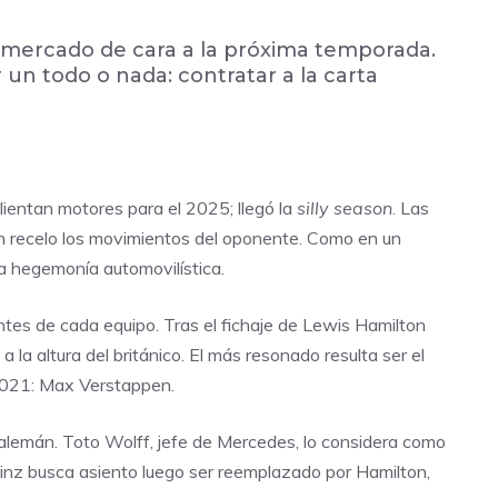
l mercado de cara a la próxima temporada.
 un todo o nada: contratar a la carta
lientan motores para el 2025; llegó la
silly season
. Las
n recelo los movimientos del oponente. Como en un
la hegemonía automovilística.
ntes de cada equipo. Tras el fichaje de Lewis Hamilton
a la altura del británico. El más resonado resulta ser el
2021: Max Verstappen.
e alemán. Toto Wolff, jefe de Mercedes, lo considera como
ainz busca asiento luego ser reemplazado por Hamilton,