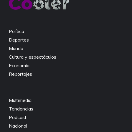
o
p
n
o
p
k
k
Política
Deportes
Mundo
Cultura y espectáculos
Economía
Reportajes
Multimedia
Tendencias
Podcast
Nacional