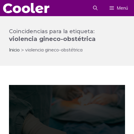
Saltar
Menú
al
contenido
Coincidencias para la etiqueta:
violencia gineco-obstétrica
Inicio
>
violencia gineco-obstétrica