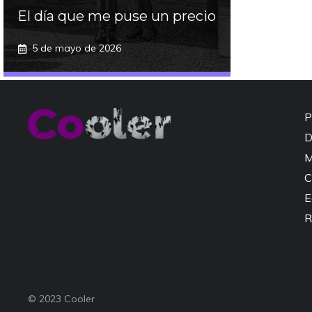
El día que me puse un precio
5 de mayo de 2026
P
D
M
C
E
R
© 2023 Cooler