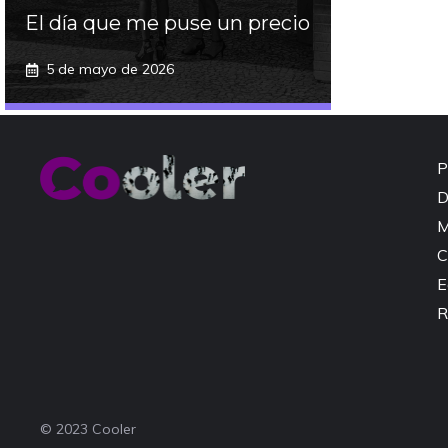
El día que me puse un precio
5 de mayo de 2026
P
D
M
C
E
R
© 2023 Cooler