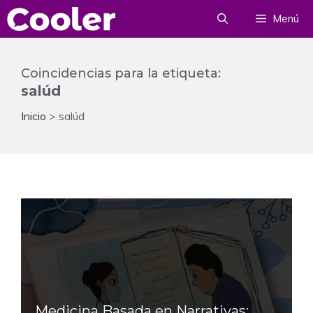
Saltar
Menú
al
contenido
Coincidencias para la etiqueta:
salúd
Inicio
>
salúd
Medicina Basada en Narrativas: