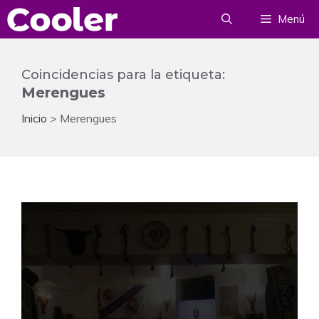
Saltar
Menú
al
contenido
Coincidencias para la etiqueta:
Merengues
Inicio
>
Merengues