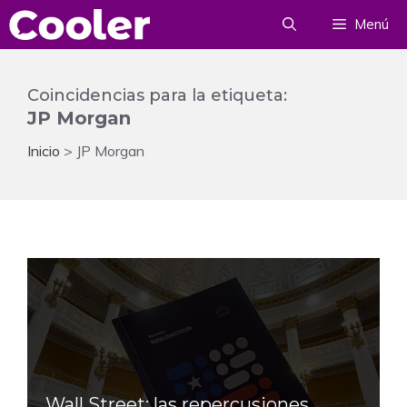
Saltar
Menú
al
contenido
Coincidencias para la etiqueta:
JP Morgan
Inicio
>
JP Morgan
Wall Street: las repercusiones