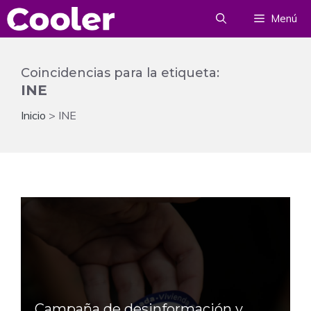
Saltar
Menú
al
contenido
Coincidencias para la etiqueta:
INE
Inicio
>
INE
Campaña de desinformación y