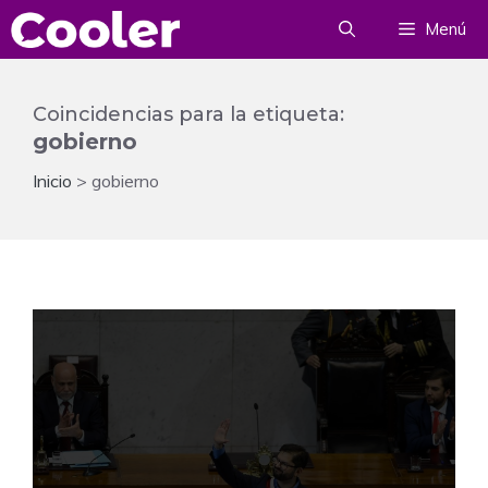
Saltar
Menú
al
contenido
Coincidencias para la etiqueta:
gobierno
Inicio
>
gobierno