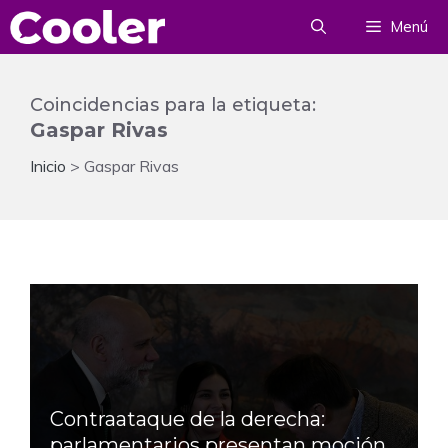
Saltar
Menú
al
contenido
Coincidencias para la etiqueta:
Gaspar Rivas
Inicio
>
Gaspar Rivas
Contraataque de la derecha:
parlamentarios presentan moción