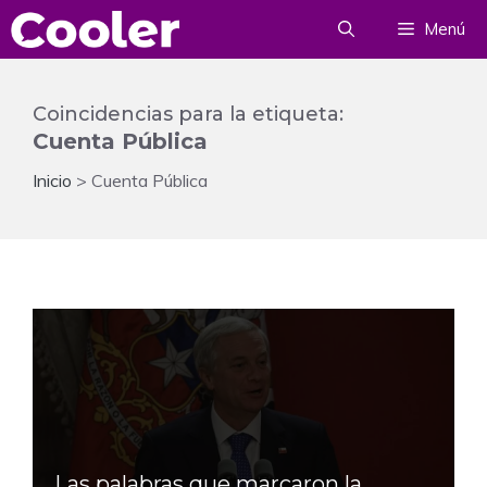
Saltar
Menú
al
contenido
Coincidencias para la etiqueta:
Cuenta Pública
Inicio
>
Cuenta Pública
Las palabras que marcaron la