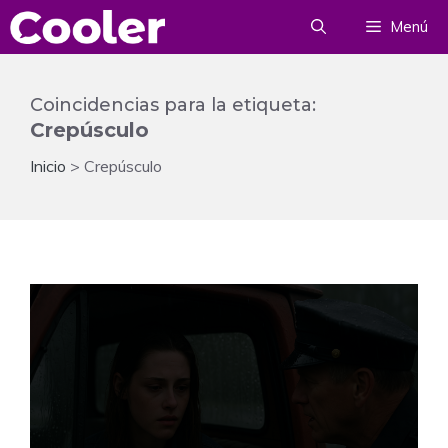
Saltar
Menú
al
contenido
Coincidencias para la etiqueta:
Crepúsculo
Inicio
>
Crepúsculo