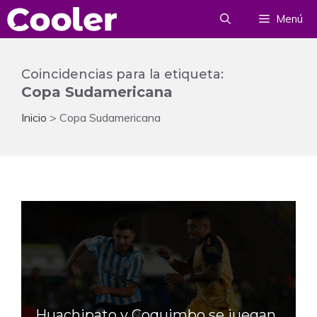
Saltar
Menú
al
contenido
Coincidencias para la etiqueta:
Copa Sudamericana
Inicio
>
Copa Sudamericana
Huachipato y Coquimbo se juegan