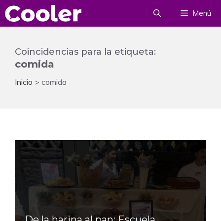
Saltar
Menú
al
contenido
Coincidencias para la etiqueta:
comida
Inicio
>
comida
De la harina al pan: Escuela