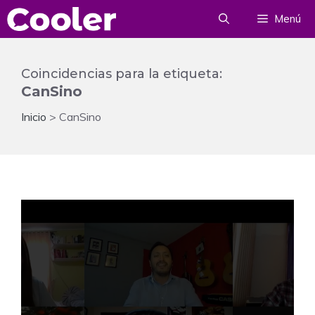
Saltar
Menú
al
contenido
Coincidencias para la etiqueta:
CanSino
Inicio
>
CanSino