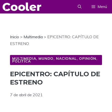
Saltar
Menú
al
contenido
Inicio
>
Multimedia
>
EPICENTRO: CAPÍTULO DE
ESTRENO
MULTIMEDIA
,
MUNDO
,
NACIONAL
,
OPINIÓN
,
POLÍTICA
EPICENTRO: CAPÍTULO DE
ESTRENO
7 de abril de 2021