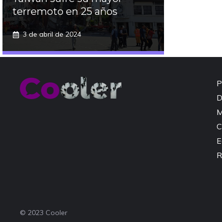
terremoto en 25 años
3 de abril de 2024
P
D
M
C
E
R
© 2023 Cooler