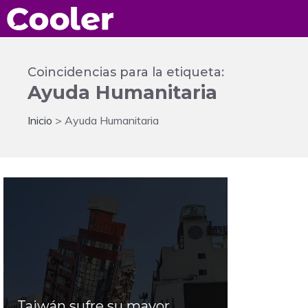
Saltar
al
contenido
Coincidencias para la etiqueta:
Ayuda Humanitaria
Inicio
>
Ayuda Humanitaria
Taiwán sufre su mayor