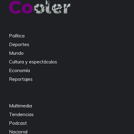
o
p
n
o
p
k
k
Política
Deportes
Mundo
Cultura y espectáculos
Economía
Reportajes
Multimedia
Tendencias
Podcast
Nacional