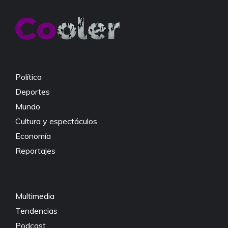
b
A
Li
o
p
n
o
p
k
k
Política
Deportes
Mundo
Cultura y espectáculos
Economía
Reportajes
Multimedia
Tendencias
Podcast