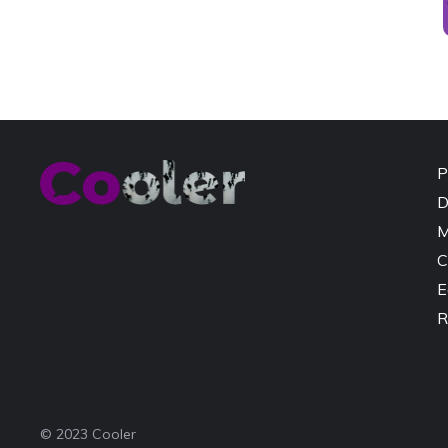
P
D
M
C
E
R
© 2023 Cooler