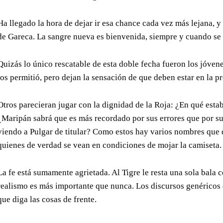
Ha llegado la hora de dejar ir esa chance cada vez más lejana, 
de Gareca. La sangre nueva es bienvenida, siempre y cuando se 
Quizás lo único rescatable de esta doble fecha fueron los jóvene
los permitió, pero dejan la sensación de que deben estar en la 
Otros parecieran jugar con la dignidad de la Roja: ¿En qué est
¿Maripán sabrá que es más recordado por sus errores que por s
viendo a Pulgar de titular? Como estos hay varios nombres que 
quienes de verdad se vean en condiciones de mojar la camiseta.
La fe está sumamente agrietada. Al Tigre le resta una sola bala con
realismo es más importante que nunca. Los discursos genéricos 
que diga las cosas de frente.