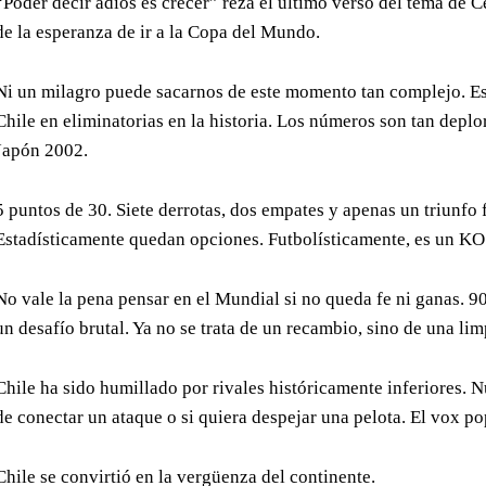
“Poder decir adiós es crecer” reza el último verso del tema de 
de la esperanza de ir a la Copa del Mundo.
Ni un milagro puede sacarnos de este momento tan complejo. Es
Chile en eliminatorias en la historia. Los números son tan depl
Japón 2002.
5 puntos de 30. Siete derrotas, dos empates y apenas un triunfo 
Estadísticamente quedan opciones. Futbolísticamente, es un KO
No vale la pena pensar en el Mundial si no queda fe ni ganas. 9
un desafío brutal. Ya no se trata de un recambio, sino de una lim
Chile ha sido humillado por rivales históricamente inferiores. N
de conectar un ataque o si quiera despejar una pelota. El vox p
Chile se convirtió en la vergüenza del continente.