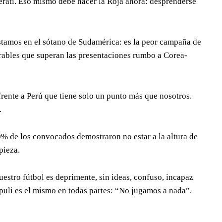
Cerati. Eso mismo debe hacer la Roja ahora: desprenderse
tamos en el sótano de Sudamérica: es la peor campaña de
orables que superan las presentaciones rumbo a Corea-
frente a Perú que tiene solo un punto más que nosotros.
.
0% de los convocados demostraron no estar a la altura de
pieza.
uestro fútbol es deprimente, sin ideas, confuso, incapaz
opuli es el mismo en todas partes: “No jugamos a nada”.