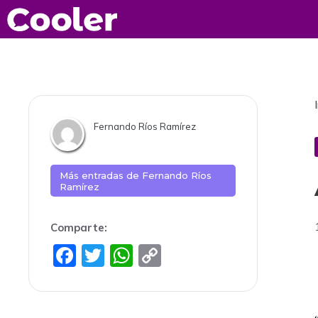
Saltar
al
contenido
Fernando Ríos Ramírez
Más entradas de
Fernando Ríos
Ramírez
Comparte:
F
T
W
C
a
w
h
o
c
itt
at
p