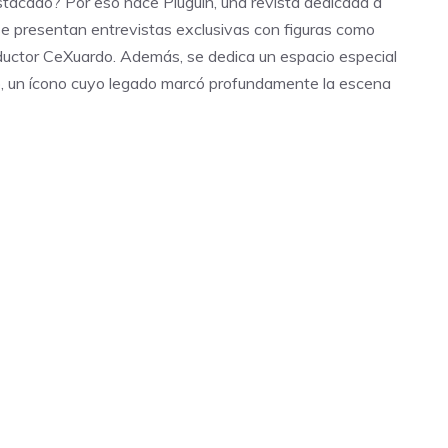
tacado? Por eso nace Pluguin, una revista dedicada a
se presentan entrevistas exclusivas con figuras como
ctor CeXuardo. Además, se dedica un espacio especial
nto, un ícono cuyo legado marcó profundamente la escena