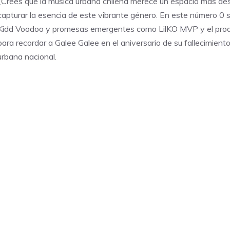
¿Crees que la música urbana chilena merece un espacio más des
capturar la esencia de este vibrante género. En este número 0 
Kidd Voodoo y promesas emergentes como LilKO MVP y el produ
para recordar a Galee Galee en el aniversario de su fallecimie
urbana nacional.