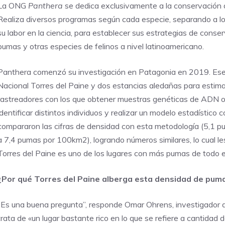
La ONG
Panthera
se dedica exclusivamente a la conservación d
Realiza diversos programas según cada especie, separando a l
su labor en la ciencia, para establecer sus estrategias de cons
pumas y otras especies de felinos a nivel latinoamericano.
Panthera comenzó su investigación en Patagonia en 2019. Ese
Nacional Torres del Paine y dos estancias aledañas para estima
rastreadores con los que obtener muestras genéticas de ADN ob
identificar distintos individuos y realizar un modelo estadístico c
compararon las cifras de densidad con esta metodología (5,1 p
a 7,4 pumas por 100km2), logrando números similares, lo cual les
Torres del Paine es uno de los lugares con más pumas de todo e
¿Por qué Torres del Paine alberga esta densidad de pu
“Es una buena pregunta”, responde Omar Ohrens, investigador
trata de «un lugar bastante rico en lo que se refiere a cantidad