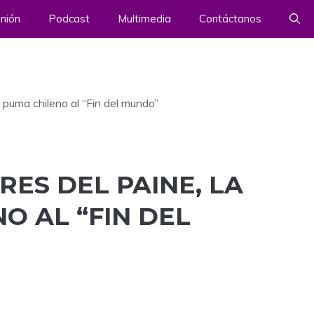
nión
Podcast
Multimedia
Contáctanos
 puma chileno al “Fin del mundo”
ES DEL PAINE, LA
O AL “FIN DEL