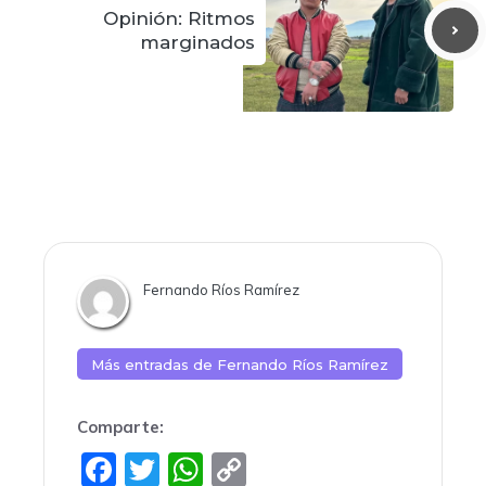
Opinión: Ritmos
marginados
Fernando Ríos Ramírez
Más entradas de
Fernando Ríos Ramírez
Comparte:
F
T
W
C