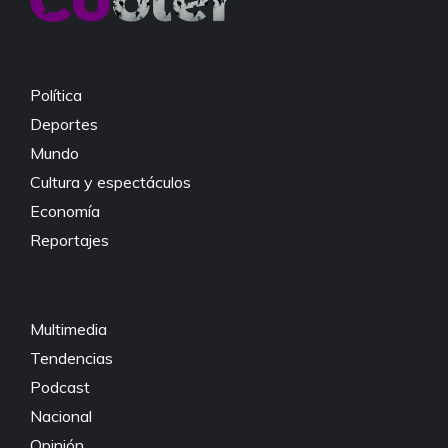
o
p
n
o
p
k
k
Política
Deportes
Mundo
Cultura y espectáculos
Economía
Reportajes
Multimedia
Tendencias
Podcast
Nacional
Opinión