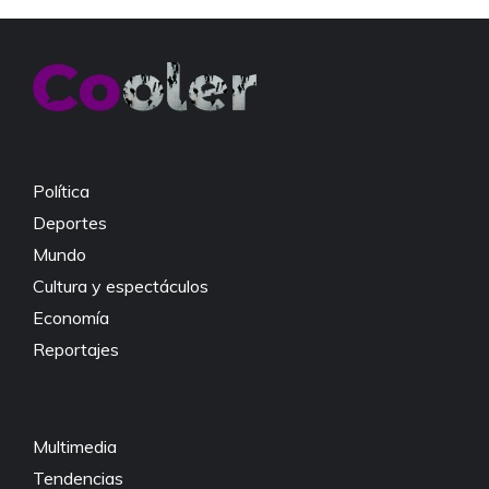
e
er
s
y
b
A
Li
o
p
n
o
p
k
k
Política
Deportes
Mundo
Cultura y espectáculos
Economía
Reportajes
Multimedia
Tendencias