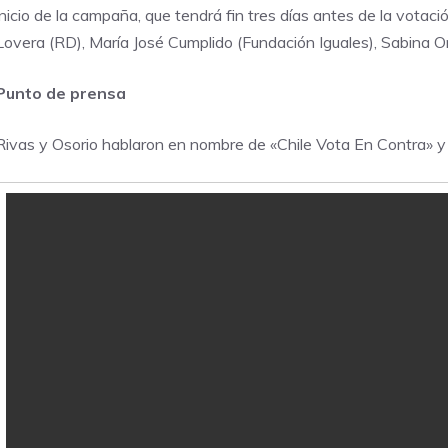
inicio de la campaña, que tendrá fin tres días antes de la votac
Lovera (RD), María José Cumplido (Fundación Iguales), Sabina Or
Punto de prensa
Rivas y Osorio hablaron en nombre de «Chile Vota En Contra» y 