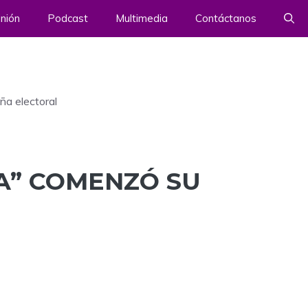
nión
Podcast
Multimedia
Contáctanos
ña electoral
A” COMENZÓ SU