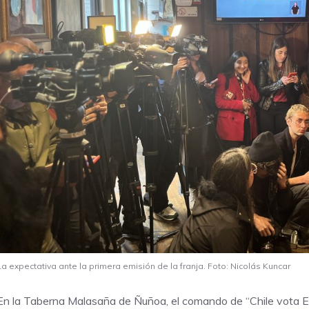
La expectativa ante la primera emisión de la franja. Foto: Nicolás Kuncar
En la Taberna Malasaña de Ñuñoa, el comando de “Chile vota En