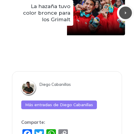
La hazaña tuvo
color bronce para
los Grimalt
Diego Cabanillas
Más entradas de
Diego Cabanillas
Comparte:
F
T
W
C