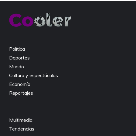
e
er
s
y
b
A
Li
o
p
n
o
p
k
k
Política
Deportes
Mundo
Cultura y espectáculos
Economía
Reportajes
Multimedia
Tendencias