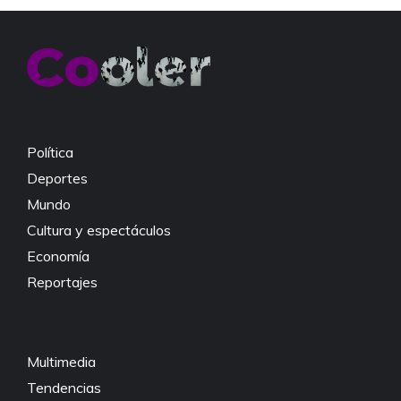
e
er
s
y
b
A
Li
o
p
n
o
p
k
k
Política
Deportes
Mundo
Cultura y espectáculos
Economía
Reportajes
Multimedia
Tendencias