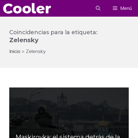
Saltar
Menú
al
contenido
Coincidencias para la etiqueta:
Zelensky
Inicio
>
Zelensky
Maskirovka: el sistema detrás de la