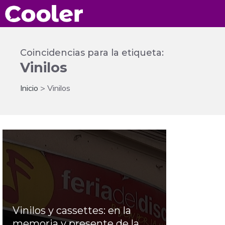
Saltar
al
contenido
Coincidencias para la etiqueta:
Vinilos
Inicio
>
Vinilos
Vinilos y cassettes: en la
memoria y presente de la