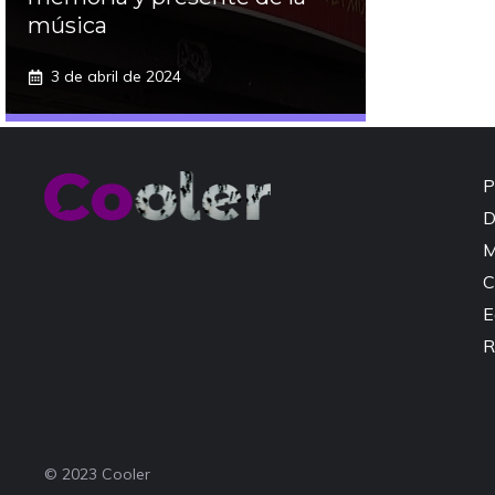
música
3 de abril de 2024
P
D
M
C
E
R
© 2023 Cooler