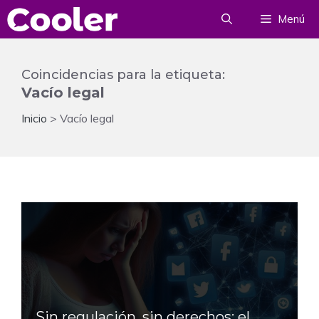
Saltar
Menú
al
contenido
Coincidencias para la etiqueta:
Vacío legal
Inicio
>
Vacío legal
Sin regulación, sin derechos: el