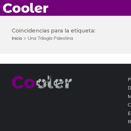
Saltar
al
contenido
Coincidencias para la etiqueta:
Inicio
>
Una Trilogía Palestina
P
D
M
C
E
R