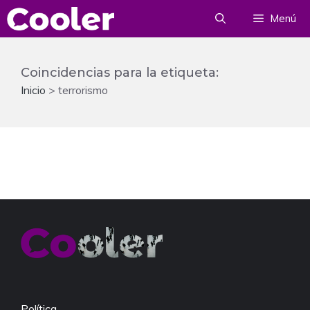
Saltar
Menú
al
contenido
Coincidencias para la etiqueta:
Inicio
>
terrorismo
Política