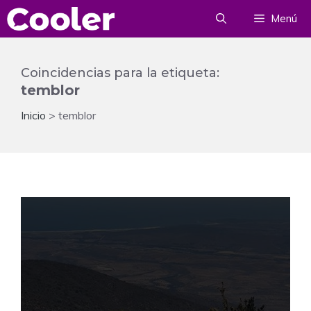
Saltar
Menú
al
contenido
Coincidencias para la etiqueta:
temblor
Inicio
>
temblor